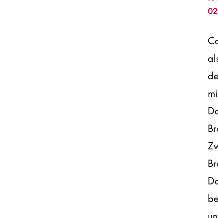
02
Co
al
de
mi
Da
Br
Zw
Br
Da
be
un