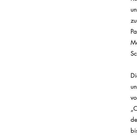
un
zu
Pa
Me
Sc
Di
un
vo
„C
de
bi