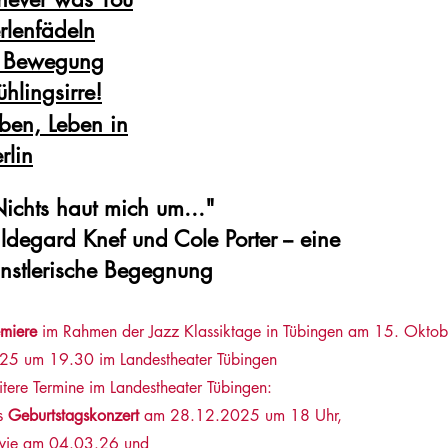
rlenfädeln
n Bewegung
ühlingsirre!
ben, Leben in
rlin
Nichts
haut
mich um..."
ldegard Knef und Cole Porter -- eine
nstlerische Begegnung
emiere
im Rahmen der Jazz Klassiktage in Tübingen am 15. Oktob
25 um 19.30 im Landestheater Tübingen
tere Termine im Landestheater Tübingen:
s
Geburtstagskonzert
am 28.12.2025 um 18 Uhr,
wie am 04.03.26 und