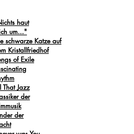
Home
Programme
Gesangsunterricht
Galerie
More
ichts haut
ch um..."
e schwarze Katze auf
m Kristallfriedhof
ngs of Exile
scinating
hythm
l That Jazz
assiker der
lmmusik
nder der
acht
 never was You