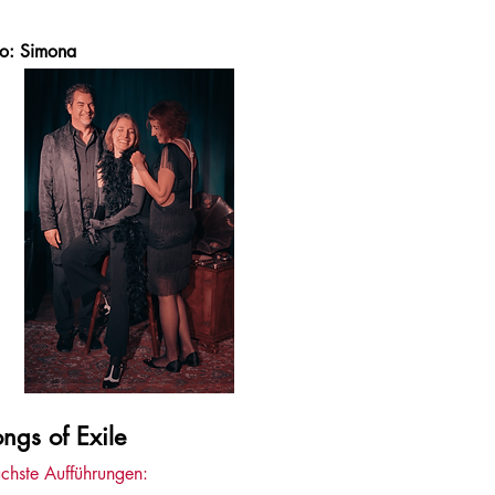
to: Simona
ngs of Exile
chste Aufführungen: