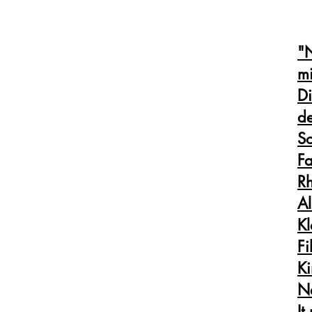
"N
mi
Di
de
So
Fa
R
Al
Kl
Fi
Ki
N
It