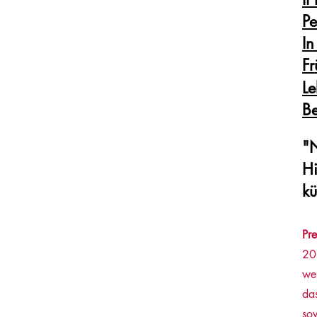
Pe
I
Fr
Le
Be
"
Hi
kü
Pr
20
wei
da
so