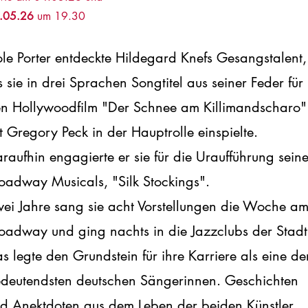
.05.26
um 19.30
le Porter entdeckte Hildegard Knefs Gesangstalent,
s sie in drei Sprachen Songtitel aus seiner Feder für
n Hollywoodfilm "Der Schnee am Killimandscharo"
t Gregory Peck in der Hauptrolle einspielte.
raufhin engagierte er sie für die Uraufführung sein
oadway Musicals, "Silk Stockings".
ei Jahre sang sie acht Vorstellungen die Woche a
oadway und ging nachts in die Jazzclubs der Stadt
s legte den Grundstein für ihre Karriere als eine de
deutendsten deutschen Sängerinnen. Geschichten
d Anektdoten aus dem Leben der beiden Künstler