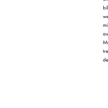
bi
we
mi
au
Mu
tr
de