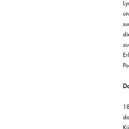
Ly
un
su
di
zu
Er
Po
Da
18
da
Kü